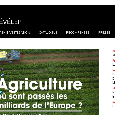
ASH INVESTIGATION
CATALOGUE
RÉCOMPENSES
PRESSE
R
V
P
L
I
B
D
M
M
N
B
R
E