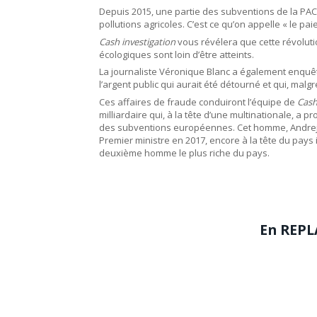
Depuis 2015, une partie des subventions de la PAC do
pollutions agricoles. C’est ce qu’on appelle « le pai
Cash investigation
vous révélera que cette révolutio
écologiques sont loin d’être atteints.
La journaliste Véronique Blanc a également enquêt
l’argent public qui aurait été détourné et qui, malg
Ces affaires de fraude conduiront l’équipe de
Cash
milliardaire qui, à la tête d’une multinationale, a p
des subventions européennes. Cet homme, Andrej Ba
Premier ministre en 2017, encore à la tête du pays i
deuxième homme le plus riche du pays.
En REPL