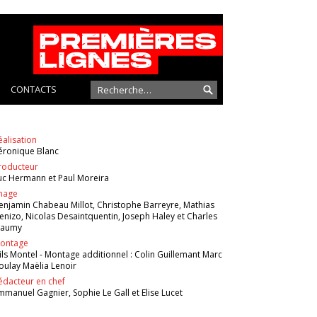
CONTACTS
éalisation
éronique Blanc
roducteur
uc Hermann et Paul Moreira
mage
enjamin Chabeau Millot, Christophe Barreyre, Mathias
enizo, Nicolas Desaintquentin, Joseph Haley et Charles
aumy
ontage
ils Montel - Montage additionnel : Colin Guillemant Marc
oulay Maëlia Lenoir
édacteur en chef
mmanuel Gagnier, Sophie Le Gall et Elise Lucet