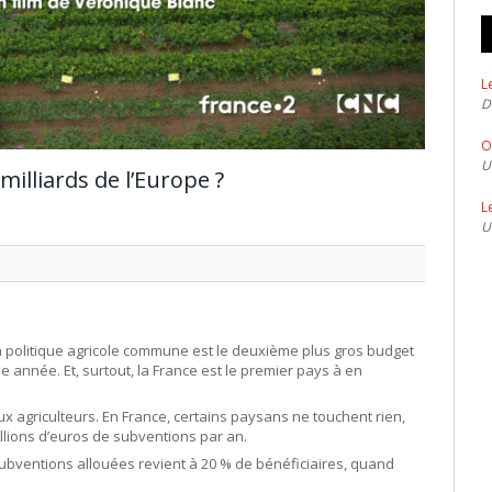
L
D
O
U
milliards de l’Europe ?
L
U
 politique agricole commune est le deuxième plus gros budget
e année. Et, surtout, la France est le premier pays à en
x agriculteurs. En France, certains paysans ne touchent rien,
ions d’euros de subventions par an.
subventions allouées revient à 20 % de bénéficiaires, quand