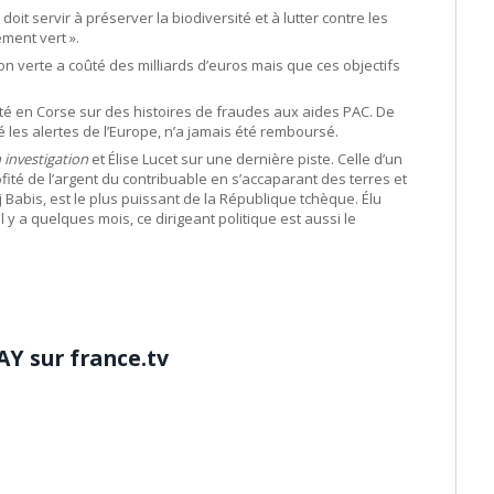
it servir à préserver la biodiversité et à lutter contre les
ement vert ».
n verte a coûté des milliards d’euros mais que ces objectifs
é en Corse sur des histoires de fraudes aux aides PAC. De
ré les alertes de l’Europe, n’a jamais été remboursé.
 investigation
et Élise Lucet sur une dernière piste. Celle d’un
rofité de l’argent du contribuable en s’accaparant des terres et
bis, est le plus puissant de la République tchèque. Élu
l y a quelques mois, ce dirigeant politique est aussi le
AY sur france.tv