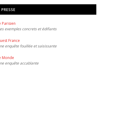
PRESSE
e Parisien
es exemples concrets et édifiants
uest France
ne enquête fouillée et saisissante
e Monde
ne enquête accablante