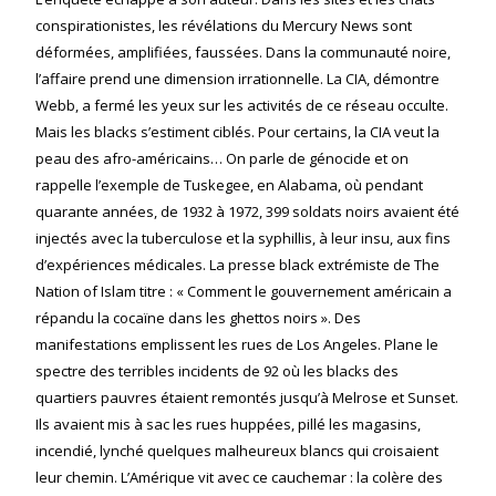
conspirationistes, les révélations du Mercury News sont
déformées, amplifiées, faussées. Dans la communauté noire,
l’affaire prend une dimension irrationnelle. La CIA, démontre
Webb, a fermé les yeux sur les activités de ce réseau occulte.
Mais les blacks s’estiment ciblés. Pour certains, la CIA veut la
peau des afro-américains… On parle de génocide et on
rappelle l’exemple de Tuskegee, en Alabama, où pendant
quarante années, de 1932 à 1972, 399 soldats noirs avaient été
injectés avec la tuberculose et la syphillis, à leur insu, aux fins
d’expériences médicales. La presse black extrémiste de The
Nation of Islam titre : « Comment le gouvernement américain a
répandu la cocaïne dans les ghettos noirs ». Des
manifestations emplissent les rues de Los Angeles. Plane le
spectre des terribles incidents de 92 où les blacks des
quartiers pauvres étaient remontés jusqu’à Melrose et Sunset.
Ils avaient mis à sac les rues huppées, pillé les magasins,
incendié, lynché quelques malheureux blancs qui croisaient
leur chemin. L’Amérique vit avec ce cauchemar : la colère des