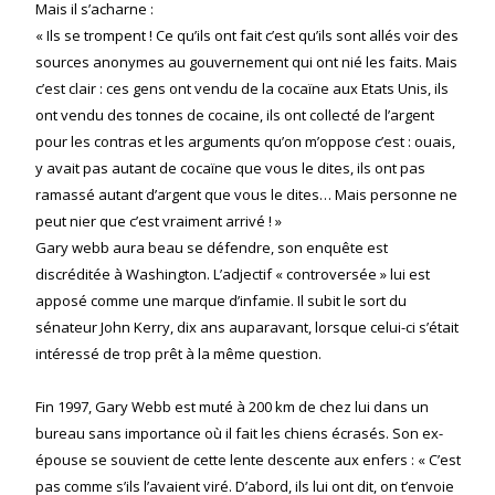
Mais il s’acharne :
« Ils se trompent ! Ce qu’ils ont fait c’est qu’ils sont allés voir des
sources anonymes au gouvernement qui ont nié les faits. Mais
c’est clair : ces gens ont vendu de la cocaïne aux Etats Unis, ils
ont vendu des tonnes de cocaine, ils ont collecté de l’argent
pour les contras et les arguments qu’on m’oppose c’est : ouais,
y avait pas autant de cocaïne que vous le dites, ils ont pas
ramassé autant d’argent que vous le dites… Mais personne ne
peut nier que c’est vraiment arrivé ! »
Gary webb aura beau se défendre, son enquête est
discréditée à Washington. L’adjectif « controversée » lui est
apposé comme une marque d’infamie. Il subit le sort du
sénateur John Kerry, dix ans auparavant, lorsque celui-ci s’était
intéressé de trop prêt à la même question.
Fin 1997, Gary Webb est muté à 200 km de chez lui dans un
bureau sans importance où il fait les chiens écrasés. Son ex-
épouse se souvient de cette lente descente aux enfers : « C’est
pas comme s’ils l’avaient viré. D’abord, ils lui ont dit, on t’envoie