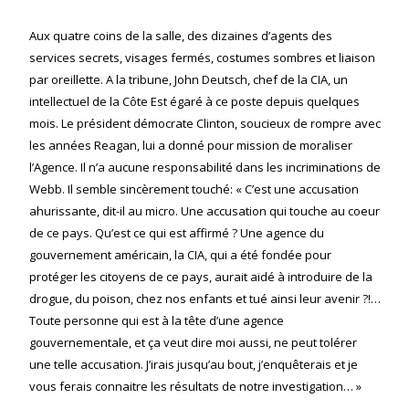
Aux quatre coins de la salle, des dizaines d’agents des
services secrets, visages fermés, costumes sombres et liaison
par oreillette. A la tribune, John Deutsch, chef de la CIA, un
intellectuel de la Côte Est égaré à ce poste depuis quelques
mois. Le président démocrate Clinton, soucieux de rompre avec
les années Reagan, lui a donné pour mission de moraliser
l’Agence. Il n’a aucune responsabilité dans les incriminations de
Webb. Il semble sincèrement touché: « C’est une accusation
ahurissante, dit-il au micro. Une accusation qui touche au coeur
de ce pays. Qu’est ce qui est affirmé ? Une agence du
gouvernement américain, la CIA, qui a été fondée pour
protéger les citoyens de ce pays, aurait aidé à introduire de la
drogue, du poison, chez nos enfants et tué ainsi leur avenir ?!…
Toute personne qui est à la tête d’une agence
gouvernementale, et ça veut dire moi aussi, ne peut tolérer
une telle accusation. J’irais jusqu’au bout, j’enquêterais et je
vous ferais connaitre les résultats de notre investigation… »