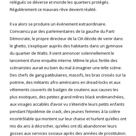
relégués se déverse et inonde les quartiers protégés.
Régulièrement ce mauvais rêve devient réalité.
Il va alors se produire un évènement extraordinaire.
Coinvaincu par des parlementaires de la gauche du Parti
Démocrate, le propre directeur de la CIA décide de venir dans
le ghetto, s’expliquer auprès des habitants dans un gymnase
du quartier de Watts. Il vient annoncer solennellement le
lancement d’une enquête interne. Même le plus fertile des
scénaristes aurait eu bien du mal à imaginer une telle scène.
Des chefs de gang patibulaires, massifs, les bras croisés sur la
poitrine, des militants afro-américains en dread-locks et aux
vêtements couverts de badges de soutiens aux causes les
plus exotiques, des petites grand-mêres black endimanchées,
aux visages accablés d’avoir vu s’éteindre leurs petits enfants
pendant l’épidémie de crack, des jeunes femmes à la colère
incontrôlable qui montent sur leur chaise et hurlent qu’elles ont
mis dix ans à décrocher, qu’elles ont dû abandonner leurs
gosses aux services sociaux après des années de prostitution.