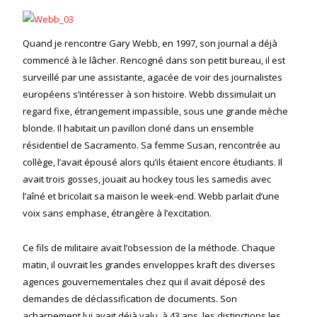
Quand je rencontre Gary Webb, en 1997, son journal a déjà
commencé à le lâcher. Rencogné dans son petit bureau, il est
surveillé par une assistante, agacée de voir des journalistes
européens s’intéresser à son histoire. Webb dissimulait un
regard fixe, étrangement impassible, sous une grande mèche
blonde. Il habitait un pavillon cloné dans un ensemble
résidentiel de Sacramento. Sa femme Susan, rencontrée au
collège, l’avait épousé alors qu’ils étaient encore étudiants. Il
avait trois gosses, jouait au hockey tous les samedis avec
l’aîné et bricolait sa maison le week-end. Webb parlait d’une
voix sans emphase, étrangère à l’excitation.
Ce fils de militaire avait l’obsession de la méthode. Chaque
matin, il ouvrait les grandes enveloppes kraft des diverses
agences gouvernementales chez qui il avait déposé des
demandes de déclassification de documents. Son
acharnement lui avait déjà valu, à 43 ans, les distinctions les