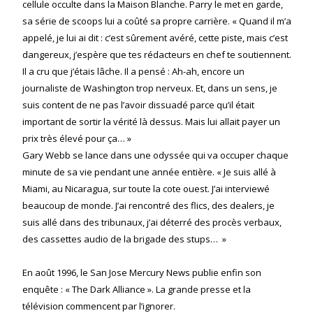
cellule occulte dans la Maison Blanche. Parry le met en garde,
sa série de scoops lui a coûté sa propre carrière. « Quand il m’a
appelé, je lui ai dit : c’est sûrement avéré, cette piste, mais c’est
dangereux, j’espère que tes rédacteurs en chef te soutiennent.
Il a cru que j’étais lâche. Il a pensé : Ah-ah, encore un
journaliste de Washington trop nerveux. Et, dans un sens, je
suis content de ne pas l’avoir dissuadé parce qu’il était
important de sortir la vérité là dessus. Mais lui allait payer un
prix très élevé pour ça… »
Gary Webb se lance dans une odyssée qui va occuper chaque
minute de sa vie pendant une année entière. « Je suis allé à
Miami, au Nicaragua, sur toute la cote ouest. J’ai interviewé
beaucoup de monde. J’ai rencontré des flics, des dealers, je
suis allé dans des tribunaux, j’ai déterré des procès verbaux,
des cassettes audio de la brigade des stups… »
En août 1996, le San Jose Mercury News publie enfin son
enquête : « The Dark Alliance ». La grande presse et la
télévision commencent par l’ignorer.