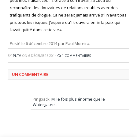
petit mot. Il disait ceci : « Grâce à son travail, la CIA a du
reconnaître des douzaines de relations troubles avec des
trafiquants de drogue. Ca ne serait jamais arrivé s’il n’avait pas
pris tous les risques. J’espère qu’il trouvera enfin la paix qui
l’avait quitté dans cette vie.»
Posté le 6 décembre 2014 par Paul Moreira.
BY
PLTV
ON
6 DÉCEMBRE 2014
1 COMMENTAIRES
UN COMMENTAIRE
Pingback:
Mille fois plus énorme que le
Watergatee...