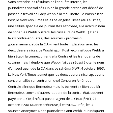
Sans attendre les résultats de l’enquête interne, les
journalistes spécialisés CIA de la grande presse ont décidé de
passer le travail de Gary Webb à la moulinette. Le Washington
Post, le New York Times et le Los Angeles Times (au LA Times,
une cellule spéciale de journalistes est créée, elle avait un nom
de code : les Webb busters, les casseurs de Webb…). Dans
leurs contre-enquêtes, des sources « proches du
gouvernement et de la CIA » nient toute implication avec les
deux dealers nicas. Le Washington Post reconnaît que Webb a
bien établi la connexion entre la Contra et les trafiquants de
cocaïne mais il déplore que Webb n’ai pas réussi à citer le nom
d’un seul agent de la CIA dans ce schéma (*WP, 4 octobre 1996).
Le New York Times admet que les deux dealers nicaraguayens
sont bien allés rencontrer un chef Contra en Amérique
Centrale : Enrique Bermudez mais ils écrivent : « Bien que Mr
Bermudez, comme d’autres leaders de la contra, était souvent
payé par la CIA, il n’était pas un agent de la CIA. » (*NYT, 21
octobre 1996). Nuance précieuse, il est vrai… Enfin, les «
sources anonymes » des journalistes anti-Webb leur indiquent