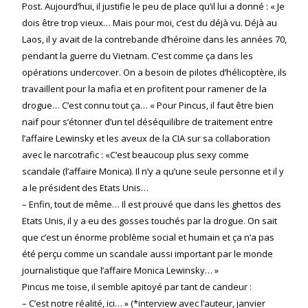
Post. Aujourd’hui, il justifie le peu de place qu’il lui a donné : « Je
dois être trop vieux… Mais pour moi, c’est du déjà vu. Déjà au
Laos, il y avait de la contrebande d’héroïne dans les années 70,
pendant la guerre du Vietnam. C’est comme ça dans les
opérations undercover. On a besoin de pilotes d’hélicoptère, ils
travaillent pour la mafia et en profitent pour ramener de la
drogue… C’est connu tout ça… « Pour Pincus, il faut être bien
naïf pour s’étonner d’un tel déséquilibre de traitement entre
l’affaire Lewinsky et les aveux de la CIA sur sa collaboration
avec le narcotrafic : «C’est beaucoup plus sexy comme
scandale (l’affaire Monica). Il n’y a qu’une seule personne et il y
a le président des Etats Unis…
– Enfin, tout de même… Il est prouvé que dans les ghettos des
Etats Unis, il y a eu des gosses touchés par la drogue. On sait
que c’est un énorme problème social et humain et ça n’a pas
été perçu comme un scandale aussi important par le monde
journalistique que l’affaire Monica Lewinsky… »
Pincus me toise, il semble apitoyé par tant de candeur :
– C’est notre réalité, ici… » (*interview avec l’auteur, janvier