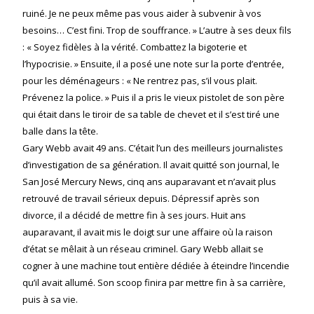
ruiné. Je ne peux même pas vous aider à subvenir à vos
besoins… C’est fini. Trop de souffrance. » L’autre à ses deux fils
: « Soyez fidèles à la vérité. Combattez la bigoterie et
l’hypocrisie. » Ensuite, il a posé une note sur la porte d’entrée,
pour les déménageurs : « Ne rentrez pas, s’il vous plait.
Prévenez la police. » Puis il a pris le vieux pistolet de son père
qui était dans le tiroir de sa table de chevet et il s’est tiré une
balle dans la tête.
Gary Webb avait 49 ans. C’était l’un des meilleurs journalistes
d’investigation de sa génération. Il avait quitté son journal, le
San José Mercury News, cinq ans auparavant et n’avait plus
retrouvé de travail sérieux depuis. Dépressif après son
divorce, il a décidé de mettre fin à ses jours. Huit ans
auparavant, il avait mis le doigt sur une affaire où la raison
d’état se mêlait à un réseau criminel. Gary Webb allait se
cogner à une machine tout entière dédiée à éteindre l’incendie
qu’il avait allumé. Son scoop finira par mettre fin à sa carrière,
puis à sa vie.