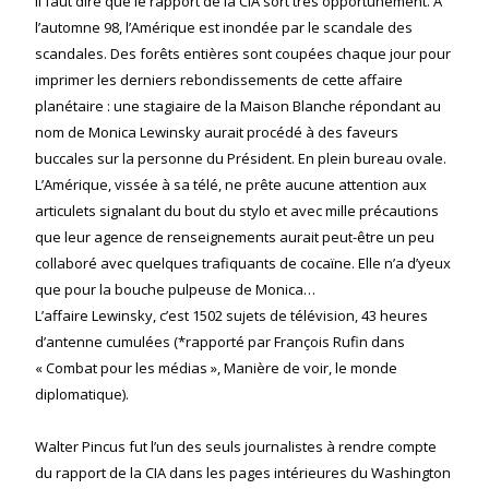
Il faut dire que le rapport de la CIA sort très opportunément. A
l’automne 98, l’Amérique est inondée par le scandale des
scandales. Des forêts entières sont coupées chaque jour pour
imprimer les derniers rebondissements de cette affaire
planétaire : une stagiaire de la Maison Blanche répondant au
nom de Monica Lewinsky aurait procédé à des faveurs
buccales sur la personne du Président. En plein bureau ovale.
L’Amérique, vissée à sa télé, ne prête aucune attention aux
articulets signalant du bout du stylo et avec mille précautions
que leur agence de renseignements aurait peut-être un peu
collaboré avec quelques trafiquants de cocaïne. Elle n’a d’yeux
que pour la bouche pulpeuse de Monica…
L’affaire Lewinsky, c’est 1502 sujets de télévision, 43 heures
d’antenne cumulées (*rapporté par François Rufin dans
« Combat pour les médias », Manière de voir, le monde
diplomatique).
Walter Pincus fut l’un des seuls journalistes à rendre compte
du rapport de la CIA dans les pages intérieures du Washington