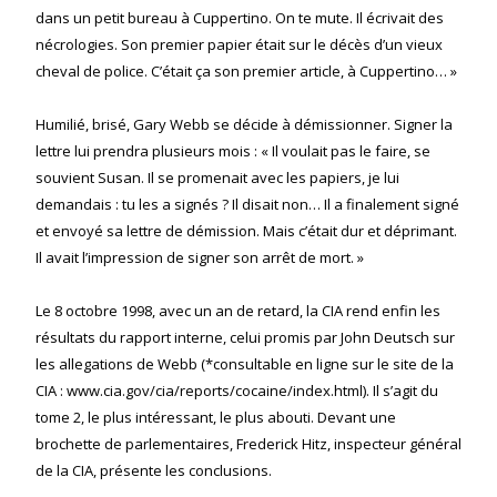
dans un petit bureau à Cuppertino. On te mute. Il écrivait des
nécrologies. Son premier papier était sur le décès d’un vieux
cheval de police. C’était ça son premier article, à Cuppertino… »
Humilié, brisé, Gary Webb se décide à démissionner. Signer la
lettre lui prendra plusieurs mois : « Il voulait pas le faire, se
souvient Susan. Il se promenait avec les papiers, je lui
demandais : tu les a signés ? Il disait non… Il a finalement signé
et envoyé sa lettre de démission. Mais c’était dur et déprimant.
Il avait l’impression de signer son arrêt de mort. »
Le 8 octobre 1998, avec un an de retard, la CIA rend enfin les
résultats du rapport interne, celui promis par John Deutsch sur
les allegations de Webb (*consultable en ligne sur le site de la
CIA : www.cia.gov/cia/reports/cocaine/index.html). Il s’agit du
tome 2, le plus intéressant, le plus abouti. Devant une
brochette de parlementaires, Frederick Hitz, inspecteur général
de la CIA, présente les conclusions.