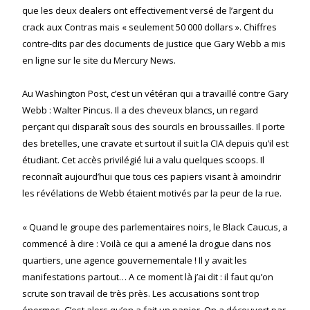
que les deux dealers ont effectivement versé de l’argent du
crack aux Contras mais « seulement 50 000 dollars ». Chiffres
contre-dits par des documents de justice que Gary Webb a mis
en ligne sur le site du Mercury News.
Au Washington Post, c’est un vétéran qui a travaillé contre Gary
Webb : Walter Pincus. Il a des cheveux blancs, un regard
perçant qui disparaît sous des sourcils en broussailles. Il porte
des bretelles, une cravate et surtout il suit la CIA depuis qu’il est
étudiant. Cet accès privilégié lui a valu quelques scoops. Il
reconnaît aujourd’hui que tous ces papiers visant à amoindrir
les révélations de Webb étaient motivés par la peur de la rue.
« Quand le groupe des parlementaires noirs, le Black Caucus, a
commencé à dire : Voilà ce qui a amené la drogue dans nos
quartiers, une agence gouvernementale ! Il y avait les
manifestations partout… A ce moment là j’ai dit : il faut qu’on
scrute son travail de très près. Les accusations sont trop
énormes. C’est alors qu’on a fait un papier. On a découvert par