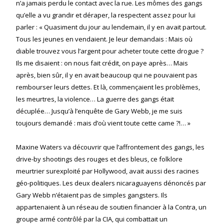
n’a jamais perdu le contact avec la rue. Les mômes des gangs
qu’elle a vu grandir et déraper, la respectent assez pour lui
parler : « Quasiment du jour au lendemain, il y en avait partout.
Tous les jeunes en vendaient. Je leur demandais : Mais où
diable trouvez vous l’argent pour acheter toute cette drogue ?
Ils me disaient : on nous fait crédit, on paye après… Mais
après, bien sûr, il y en avait beaucoup qui ne pouvaient pas
rembourser leurs dettes. Et là, commençaient les problèmes,
les meurtres, la violence… La guerre des gangs était
décuplée… Jusqu’à l’enquête de Gary Webb, je me suis
toujours demandé : mais d’où vient toute cette came ?!… »
Maxine Waters va découvrir que l’affrontement des gangs, les
drive-by shootings des rouges et des bleus, ce folklore
meurtrier surexploité par Hollywood, avait aussi des racines
géo-politiques. Les deux dealers nicaraguayens dénoncés par
Gary Webb n’étaient pas de simples gangsters. Ils
appartenaient à un réseau de soutien financier à la Contra, un
groupe armé contrôlé par la CIA, qui combattait un