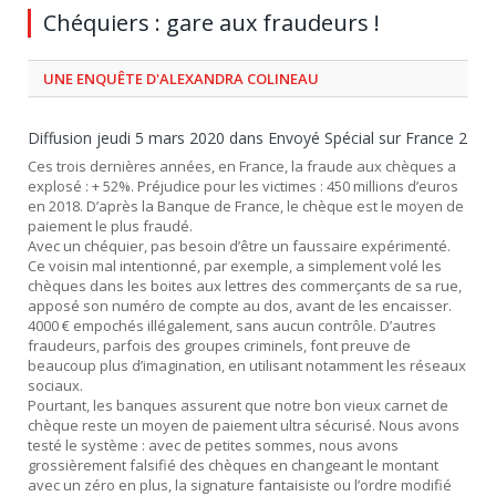
Chéquiers : gare aux fraudeurs !
UNE ENQUÊTE D'ALEXANDRA COLINEAU
Diffusion jeudi 5 mars 2020 dans Envoyé Spécial sur France 2
Ces trois dernières années, en France, la fraude aux chèques a
explosé : + 52%. Préjudice pour les victimes : 450 millions d’euros
en 2018. D’après la Banque de France, le chèque est le moyen de
paiement le plus fraudé.
Avec un chéquier, pas besoin d’être un faussaire expérimenté.
Ce voisin mal intentionné, par exemple, a simplement volé les
chèques dans les boites aux lettres des commerçants de sa rue,
apposé son numéro de compte au dos, avant de les encaisser.
4000 € empochés illégalement, sans aucun contrôle. D’autres
fraudeurs, parfois des groupes criminels, font preuve de
beaucoup plus d’imagination, en utilisant notamment les réseaux
sociaux.
Pourtant, les banques assurent que notre bon vieux carnet de
chèque reste un moyen de paiement ultra sécurisé. Nous avons
testé le système : avec de petites sommes, nous avons
grossièrement falsifié des chèques en changeant le montant
avec un zéro en plus, la signature fantaisiste ou l’ordre modifié