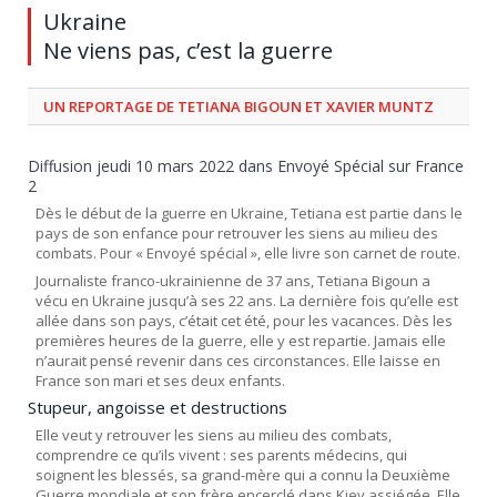
Ukraine
Ne viens pas, c’est la guerre
UN REPORTAGE DE TETIANA BIGOUN ET XAVIER MUNTZ
Diffusion jeudi 10 mars 2022 dans Envoyé Spécial sur France
2
Dès le début de la guerre en Ukraine, Tetiana est partie dans le
pays de son enfance pour retrouver les siens au milieu des
combats. Pour « Envoyé spécial », elle livre son carnet de route.
Journaliste franco-ukrainienne de 37 ans, Tetiana Bigoun a
vécu en Ukraine jusqu’à ses 22 ans. La dernière fois qu’elle est
allée dans son pays, c’était cet été, pour les vacances. Dès les
premières heures de la guerre, elle y est repartie. Jamais elle
n’aurait pensé revenir dans ces circonstances. Elle laisse en
France son mari et ses deux enfants.
Stupeur, angoisse et destructions
Elle veut y retrouver les siens au milieu des combats,
comprendre ce qu’ils vivent : ses parents médecins, qui
soignent les blessés, sa grand-mère qui a connu la Deuxième
Guerre mondiale et son frère encerclé dans Kiev assiégée. Elle