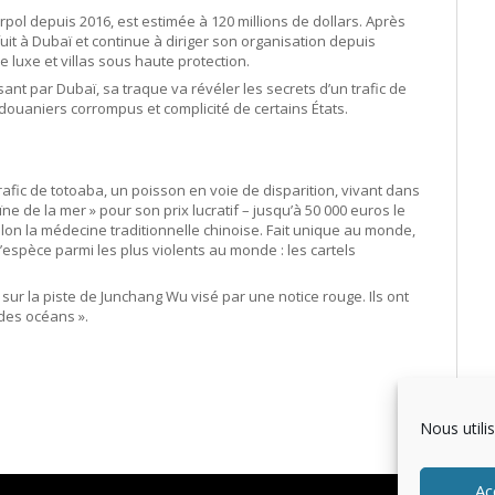
rpol depuis 2016, est estimée à 120 millions de dollars. Après
fuit à Dubaï et continue à diriger son organisation depuis
 de luxe et villas sous haute protection.
nt par Dubaï, sa traque va révéler les secrets d’un trafic de
douaniers corrompus et complicité de certains États.
rafic de totoaba, un poisson en voie de disparition, vivant dans
 de la mer » pour son prix lucratif – jusqu’à 50 000 euros le
elon la médecine traditionnelle chinoise. Fait unique au monde,
’espèce parmi les plus violents au monde : les cartels
 sur la piste de Junchang Wu visé par une notice rouge. Ils ont
des océans ».
Nous utili
Ac