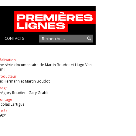
CONTACTS
éalisation
ne série documentaire de Martin Boudot et Hugo Van
ffel
roducteur
uc Hermann et Martin Boudot
mage
régory Roudier , Gary Grabli
ontage
icolas Lartigue
urée
x52'