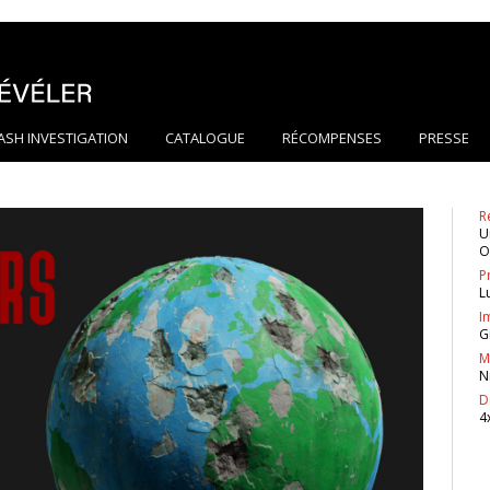
ASH INVESTIGATION
CATALOGUE
RÉCOMPENSES
PRESSE
R
U
O
P
L
I
G
M
N
D
4