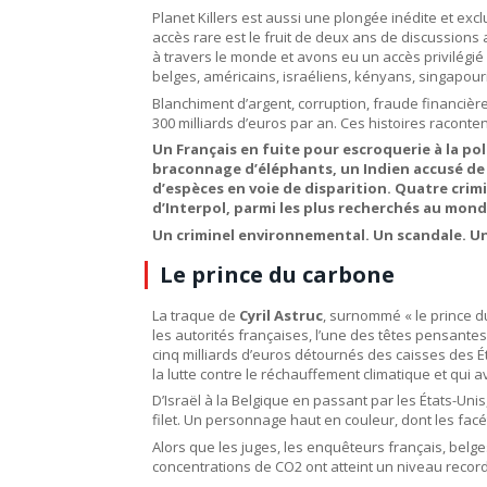
Planet Killers est aussi une plongée inédite et exc
accès rare est le fruit de deux ans de discussions 
à travers le monde et avons eu un accès privilégié 
belges, américains, israéliens, kényans, singapour
Blanchiment d’argent, corruption, fraude financière
300 milliards d’euros par an. Ces histoires raconte
Un Français en fuite pour escroquerie à la po
braconnage d’éléphants, un Indien accusé de 
d’espèces en voie de disparition. Quatre crim
d’Interpol, parmi les plus recherchés au mond
Un criminel environnemental. Un scandale. U
Le prince du carbone
La traque de
Cyril Astruc
, surnommé « le prince d
les autorités françaises, l’une des têtes pensante
cinq milliards d’euros détournés des caisses des 
la lutte contre le réchauffement climatique et qui 
D’Israël à la Belgique en passant par les États-Unis
filet. Un personnage haut en couleur, dont les facét
Alors que les juges, les enquêteurs français, belges,
concentrations de CO
2
ont atteint un niveau recor