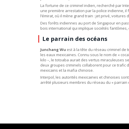
La fortune de ce criminel indien, recherché par Inte
une première arrestation par la police indienne, il 
l’émirat, où il mène grand train : jet privé, voitures
Des forêts indiennes au port de Singapour en passa
bois international qui implique sociétés fantômes, 
Le parrain des océans
Junchang Wu
est à la tête du réseau criminel de t
les eaux mexicaines. Connu sous le nom de « cocaïne
kilo –, le totoaba aurait des vertus miraculeuses s
deux groupes criminels collaborent pour ce trafic d
mexicains et la mafia chinoise.
Interpol, les autorités mexicaines et chinoises sont
arrêté plusieurs membres du réseau du « parrain 