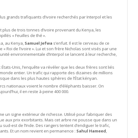
 plus grands trafiquants d’ivoire recherchés par Interpol et les
nt plus de trois tonnes d’ivoire provenant du Kenya, les
llés « Feuilles de thé ».
a, au Kenya,
Samuel Jefwa
s’enfuit. Il est le cerveau de ce
e « Roi de l’ivoire ». Lui et son frère Nicholas sont visés par une
l’unité environnementale d’Interpol se lancent à leur recherche,
États-Unis, l’enquête va révéler que les deux frères sont liés
 monde entier. Un trafic qui rapporte des dizaines de millions
usque dans les plus hautes sphères de l’État kényan.
arcs nationaux voient le nombre d’éléphants baisser. On
jourd’hui, il en reste à peine 400 000.
me un signe extérieur de richesse. Utilisé pour fabriquer des
e aux prix exorbitants. Mais cet arbre ne pousse que dans un
sud-est de l’Inde. Des rangers tentent d’endiguer le trafic,
quants. Et un nom revient en permanence :
Sahul Hameed
,