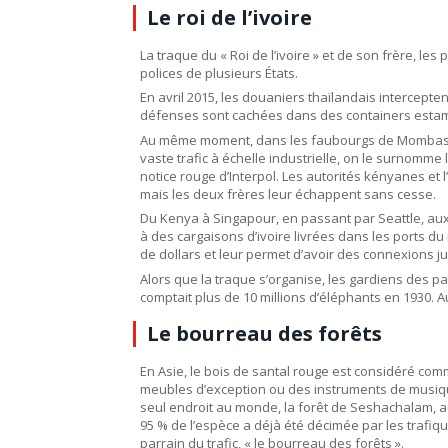
Le roi de l’ivoire
La traque du « Roi de l’ivoire » et de son frère, les
polices de plusieurs États.
En avril 2015, les douaniers thaïlandais intercepte
défenses sont cachées dans des containers estampi
Au même moment, dans les faubourgs de Mombas
vaste trafic à échelle industrielle, on le surnomme l
notice rouge d’Interpol. Les autorités kényanes et 
mais les deux frères leur échappent sans cesse.
Du Kenya à Singapour, en passant par Seattle, aux 
à des cargaisons d’ivoire livrées dans les ports du
de dollars et leur permet d’avoir des connexions j
Alors que la traque s’organise, les gardiens des p
comptait plus de 10 millions d’éléphants en 1930. Au
Le bourreau des forêts
En Asie, le bois de santal rouge est considéré com
meubles d’exception ou des instruments de musiqu
seul endroit au monde, la forêt de Seshachalam, au 
95 % de l’espèce a déjà été décimée par les trafi
parrain du trafic, « le bourreau des forêts ».