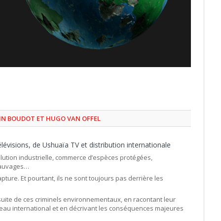
TIN BOUDOT ET HUGO VAN OFFEL
lévisions, de Ushuaïa TV et distribution internationale
ollution industrielle, commerce d’espèces protégées,
 sauvages…
ure. Et pourtant, ils ne sont toujours pas derrière les
rsuite de ces criminels environnementaux, en racontant leur
éseau international et en décrivant les conséquences majeures