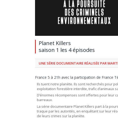
Planet Killers
saison 1 les 4 épisodes
UNE SÉRIE DOCUMENTAIRE RÉALISÉE PAR MAR
France 5 à 21h avec la participation de France Té
Ils tuent notre planète. Ils sont recherchés pour p
exploitation forestière interdite, trafic d’animaux
D’énormes récompenses sont offertes pour leur capt
barreaux.
La série documentaire Planet Killers part à la pou
traque par les autorités, en enquêtant sur leur r
de leurs crimes sur la planète.