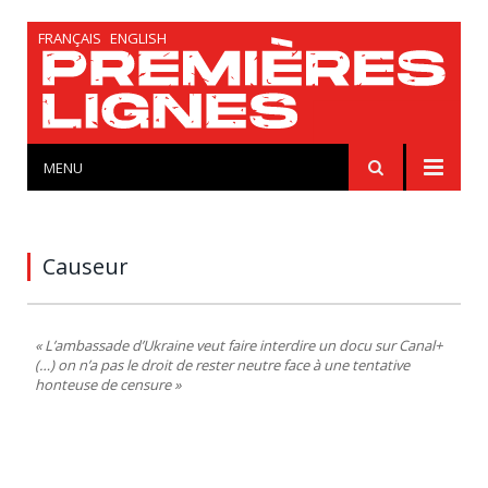
FRANÇAIS
ENGLISH
MENU
Causeur
« L’ambassade d’Ukraine veut faire interdire un docu sur Canal+
(…) on n’a pas le droit de rester neutre face à une tentative
honteuse de censure »