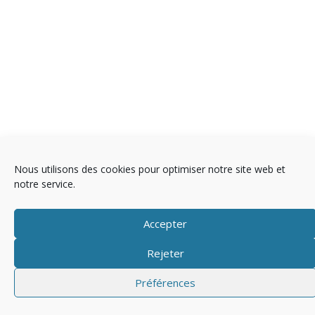
Nous utilisons des cookies pour optimiser notre site web et
notre service.
Copyright © 2025 Télévision
Accepter
Rejeter
Mentions légales
Politique de cookies (EU)
Préférences