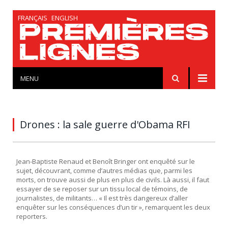
FRANÇAIS
ENGLISH
MENU
Drones : la sale guerre d'Obama RFI
Jean-Baptiste Renaud et Benoît Bringer ont enquêté sur le
sujet, découvrant, comme d’autres médias que, parmi les
morts, on trouve aussi de plus en plus de civils. Là aussi, il faut
essayer de se reposer sur un tissu local de témoins, de
journalistes, de militants… « Il est très dangereux d’aller
enquêter sur les conséquences d’un tir », remarquent les deux
reporters.