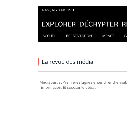
FRANÇAIS
ENGLISH
ACCUEIL
PRÉSENTATION
IMPACT
C
La revue des média
Médiapart et Premières Lignes entend rendre visibl
l’information. Et susciter le débat.