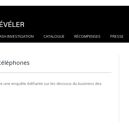
ASH INVESTIGATION
CATALOGUE
RÉCOMPENSES
PRESSE
 téléphones
ivre une enquête édifiante sur les dessous du business des