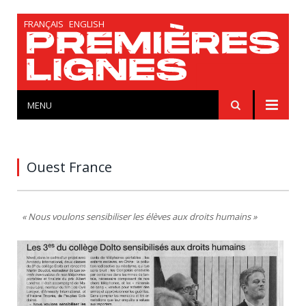
FRANÇAIS
ENGLISH
MENU
Ouest France
« Nous voulons sensibiliser les élèves aux droits humains »