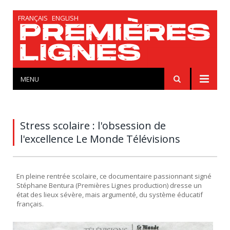
FRANÇAIS
ENGLISH
MENU
Stress scolaire : l'obsession de
l'excellence Le Monde Télévisions
En pleine rentrée scolaire, ce documentaire passionnant signé
Stéphane Bentura (Premières Lignes production) dresse un
état des lieux sévère, mais argumenté, du système éducatif
français.