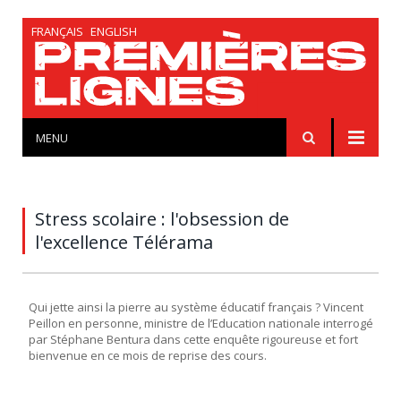
FRANÇAIS
ENGLISH
MENU
Stress scolaire : l'obsession de
l'excellence Télérama
Qui jette ainsi la pierre au système éducatif français ? Vincent
Peillon en personne, ministre de l’Education nationale interrogé
par Stéphane Bentura dans cette enquête rigoureuse et fort
bienvenue en ce mois de reprise des cours.