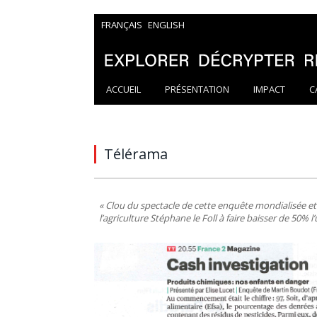
FRANÇAIS
ENGLISH
ACCUEIL
PRÉSENTATION
IMPACT
C
Télérama
« Clou du spectacle de cette enquête mondialisée et 
l’agriculture Stéphane le Foll à faire baisser de 50% l