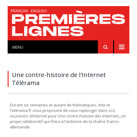
FRANÇAIS
ENGLISH
MENU
Une contre-histoire de l'Internet
Télérama
Durant six semaines et autant de thématiques, Arte et
Télérama.fr vous proposent de vous replonger dans vos
souvenirs d’Internet pour Une contre-histoire des Internets, un
projet collaboratif qui finira à l’antenne de la chaîne franco-
allemande.