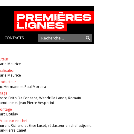
CONTACTS
uteur
arie Maurice
éalisation
arie Maurice
roducteur
uc Hermann et Paul Moreira
mage
edro Brito Da Fonseca, Wandrille Lanos, Romain
amdane et Jean Pierre Vesperini
ontage
arc Boulay
édacteur en chef
aurent Richard et Elise Lucet, rédacteur en chef adjoint :
ean-Pierre Canet