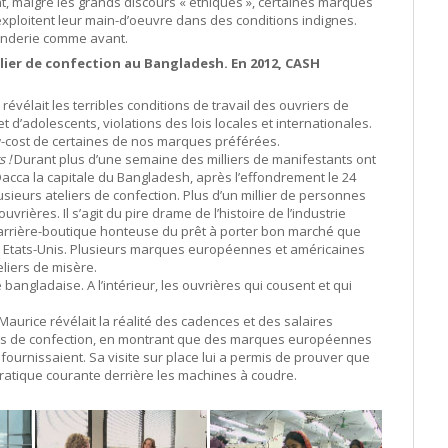
, malgré les grands discours « éthiques », certaines marques
exploitent leur main-d’oeuvre dans des conditions indignes.
enderie comme avant.
elier de confection au Bangladesh. En 2012, CASH
évélait les terribles conditions de travail des ouvriers de
et d’adolescents, violations des lois locales et internationales.
low-cost de certaines de nos marques préférées.
 !
Durant plus d’une semaine des milliers de manifestants ont
Dacca la capitale du Bangladesh, après l’effondrement le 24
usieurs ateliers de confection. Plus d’un millier de personnes
rières. Il s’agit du pire drame de l’histoire de l’industrie
l’arrière-boutique honteuse du prêt à porter bon marché que
 Etats-Unis. Plusieurs marques européennes et américaines
liers de misère.
bangladaise. A l’intérieur, les ouvrières qui cousent et qui
urice révélait la réalité des cadences et des salaires
liers de confection, en montrant que des marques européennes
 fournissaient. Sa visite sur place lui a permis de prouver que
ratique courante derrière les machines à coudre.