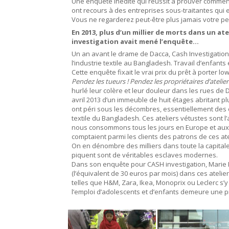
Une enquête inédite qui réussit à prouver comment
ont recours à des entreprises sous-traitantes qui 
Vous ne regarderez peut-être plus jamais votre p
En 2013, plus d’un millier de morts dans un at
investigation avait mené l’enquête…
Un an avant le drame de Dacca, Cash Investigation r
l’industrie textile au Bangladesh. Travail d’enfants 
Cette enquête fixait le vrai prix du prêt à porter 
Pendez les tueurs ! Pendez les propriétaires d’ateliers
hurlé leur colère et leur douleur dans les rues de 
avril 2013 d’un immeuble de huit étages abritant pl
ont péri sous les décombres, essentiellement des ouv
textile du Bangladesh. Ces ateliers vétustes sont 
nous consommons tous les jours en Europe et aux
comptaient parmi les clients des patrons de ces ate
On en dénombre des milliers dans toute la capitale 
piquent sont de véritables esclaves modernes.
Dans son enquête pour CASH investigation, Marie Ma
(l’équivalent de 30 euros par mois) dans ces ate
telles que H&M, Zara, Ikea, Monoprix ou Leclerc s’y
l’emploi d’adolescents et d’enfants demeure une p