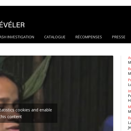
ASH INVESTIGATION
CATALOGUE
RÉCOMPENSES
PRESSE
A
M
R
M
P
L
I
P
H
M
statistics cookies and enable
M
this content
R
L
J