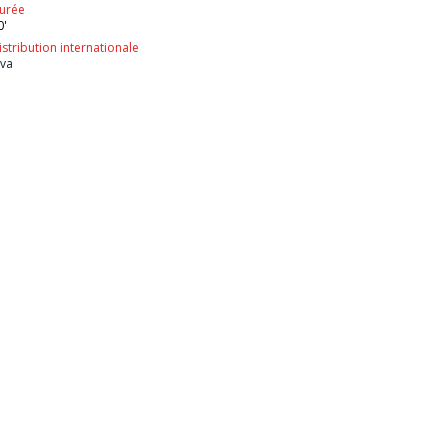
urée
0'
istribution internationale
ava