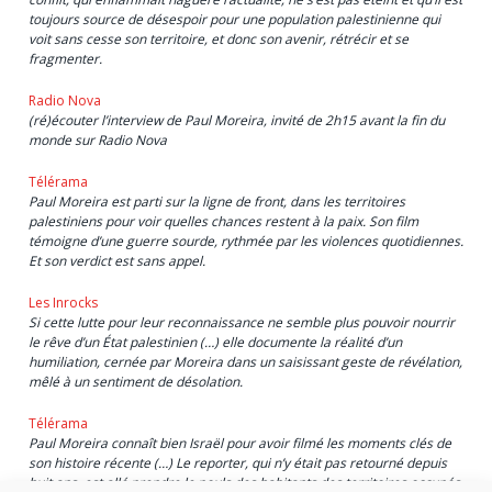
toujours source de désespoir pour une population palestinienne qui
voit sans cesse son territoire, et donc son avenir, rétrécir et se
fragmenter.
Radio Nova
(ré)écouter l’interview de Paul Moreira, invité de 2h15 avant la fin du
monde sur Radio Nova
Télérama
Paul Moreira est parti sur la ligne de front, dans les territoires
palestiniens pour voir quelles chances restent à la paix. Son film
témoigne d’une guerre sourde, rythmée par les violences quotidiennes.
Et son verdict est sans appel.
Les Inrocks
Si cette lutte pour leur reconnaissance ne semble plus pouvoir nourrir
le rêve d’un État palestinien (…) elle documente la réalité d’un
humiliation, cernée par Moreira dans un saisissant geste de révélation,
mêlé à un sentiment de désolation.
Télérama
Paul Moreira connaît bien Israël pour avoir filmé les moments clés de
son histoire récente (…) Le reporter, qui n’y était pas retourné depuis
huit ans, est allé prendre le pouls des habitants des territoires occupés