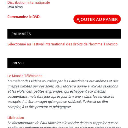
Distribution internationale
java films
Commandez le DVD :
PALMARÈS
Sélectionné au Festival International des droits de l’homme à Mexico
PRESSE
Le Monde Télévisions
En mêlant des vidéos tournées par les Palestiniens eux-mêmes et des
images filmées par ses soins, Paul Moreira donne à voir les vexations
et les violences, petites et grandes, qui échappent aux médias
occidentaux, mais font jour après jour la « une » dans les territoires
occupés. (…) Sur un sujet qu’on pense rabâché, il réussit un film
complet, à la fois prenant et pédagogue.
Libération
Le documentaire de Paul Moreira a le mérite de nous rappeler que ce
conflit, qui enflammait naguère l’actualité, ne s’est pas éteint et qu’il est